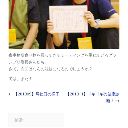
夜事務所食べ物を買ってきてミーティングを重ねているグラ
ンプリ委員さんたち。
さて、次回はなんの競技になるのでしょうか？
では、また！
Post
【201909】帰社日の様子
【201911】ドキドキの健康診
断！
navigation
検
索: