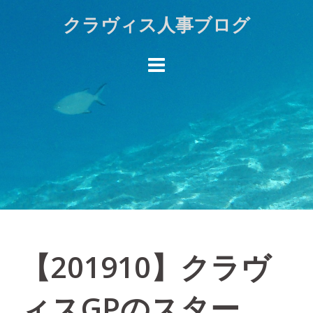
Skip
クラヴィス人事ブログ
to
content
【201910】クラヴ
ィスGPのスター