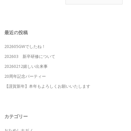
稿
ナ
ビ
最近の投稿
ゲ
202605GWでしたね！
ー
202603 新卒研修について
シ
20260212嬉しい出来事
ョ
20周年記念パーティー
ン
【謹賀新年】本年もよろしくお願いいたします
カテゴリー
おためしナガノ