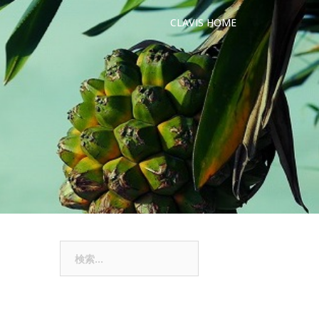
CLAVIS HOME
検
索: