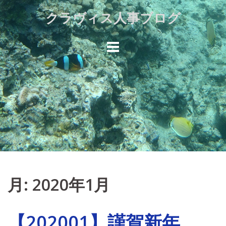
Skip
クラヴィス人事ブログ
to
content
月:
2020年1月
【202001】謹賀新年