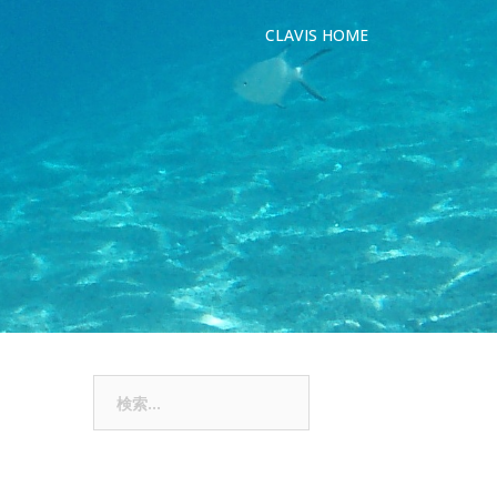
CLAVIS HOME
検
索: