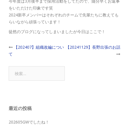
今年度は3月後半まで採用活動をしてたので、随分早くお返事
をいただけた印象です笑
2024新卒メンバーはそれぞれのチームで先輩たちに教えても
らいながら頑張っています！
徒然のブログになってしまいましたが今日はここで！
Post
【202407】組織改編につい
【20241129】長野出張のお話
て
navigation
検
索:
最近の投稿
202605GWでしたね！